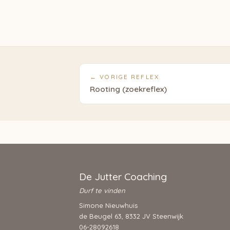
← VORIGE REFLEX
Rooting (zoekreflex)
De Jutter Coaching
Durf te vinden
Simone Nieuwhuis
de Beugel 63, 8332 JV Steenwijk
06-28092618