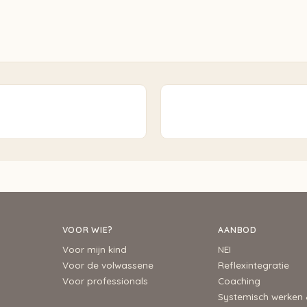
VOOR WIE?
AANBOD
Voor mijn kind
NEI
Voor de volwassene
Reflexintegratie
Voor professionals
Coaching
Systemisch werken