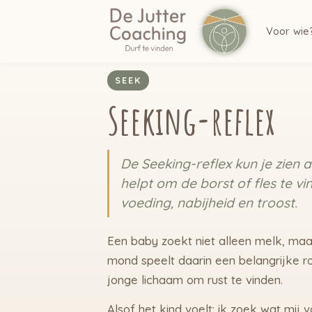
Voor wie
REFLEXINTEGRATIE
·
REFLEXEN UITG
SEEK
Seeking-reflex
De Seeking-reflex kun je zien 
helpt om de borst of fles te v
voeding, nabijheid en troost.
Een baby zoekt niet alleen melk, maar
mond speelt daarin een belangrijke r
jonge lichaam om rust te vinden.
Alsof het kind voelt: ik zoek wat mij 