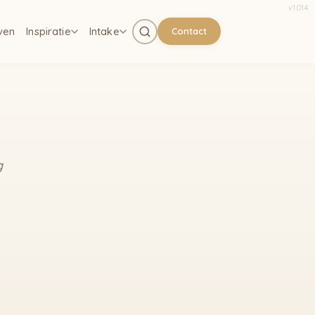
v
1.014
ven
Inspiratie
Intake
Contact
g