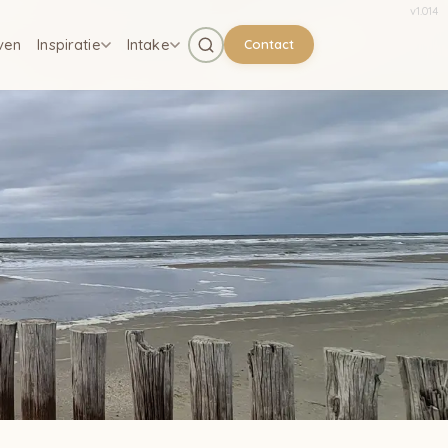
v
1.014
ven
Inspiratie
Intake
Contact