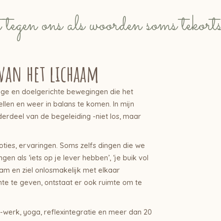
tegen ons als woorden soms tekorts
 van het lichaam
ige en doelgerichte bewegingen die het
llen en weer in balans te komen. In mijn
nderdeel van de begeleiding -niet los, maar
oties, ervaringen. Soms zelfs dingen die we
gen als ‘iets op je lever hebben’, ‘je buik vol
aam en ziel onlosmakelijk met elkaar
mte te geven, ontstaat er ook ruimte om te
a-werk, yoga, reflexintegratie en meer dan 20