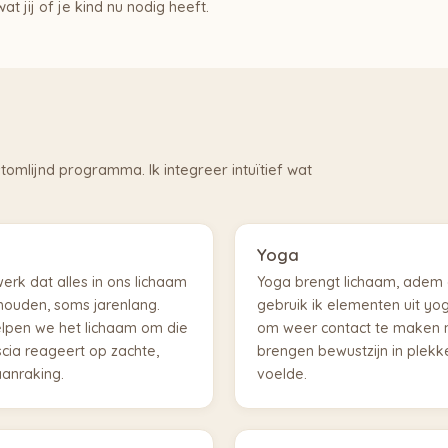
t jij of je kind nu nodig heeft.
omlijnd programma. Ik integreer intuïtief wat
Yoga
erk dat alles in ons lichaam
Yoga brengt lichaam, adem e
houden, soms jarenlang.
gebruik ik elementen uit yog
elpen we het lichaam om die
om weer contact te maken 
cia reageert op zachte,
brengen bewustzijn in plekke
anraking.
voelde.