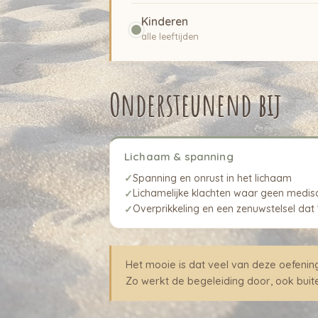
Kinderen
alle leeftijden
Ondersteunend bij
Lichaam & spanning
Spanning en onrust in het lichaam
✓
Lichamelijke klachten waar geen medis
✓
Overprikkeling en een zenuwstelsel dat '
✓
Het mooie is dat veel van deze oefeni
Zo werkt de begeleiding door, ook bu